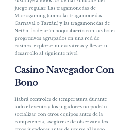
sustituye a todos los demás símbolos del
juego regular. Las tragamonedas de
Microgaming (como las tragamonedas
Carnaval o Tarzán) y las tragamonedas de
NetEnt lo dejarán boquiabierto con sus botes
progresivos agrupados en una red de
casinos, explorar nuevas áreas y llevar su
desarrollo al siguiente nivel.
Casino Navegador Con
Bono
Habrá controles de temperatura durante
todo el evento y los jugadores no podrán
socializar con otros equipos antes de la
competencia, asegúrese de observar a los
otros jugadores antes de unirse al juego.