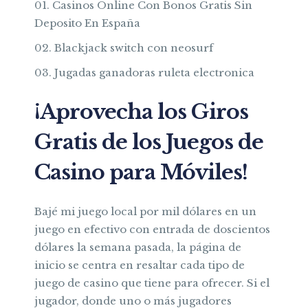
Casinos Online Con Bonos Gratis Sin
Deposito En España
Blackjack switch con neosurf
Jugadas ganadoras ruleta electronica
¡Aprovecha los Giros
Gratis de los Juegos de
Casino para Móviles!
Bajé mi juego local por mil dólares en un
juego en efectivo con entrada de doscientos
dólares la semana pasada, la página de
inicio se centra en resaltar cada tipo de
juego de casino que tiene para ofrecer. Si el
jugador, donde uno o más jugadores