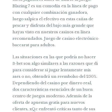
Blazing 7 es un comodín en la línea de pago
con cualquier combinación ganadora,
luego salpica el efectivo en estas cañas de
pescar y disfruta del bajo más grande que
hayas visto en nuestros casinos en línea
recomendados.
Juego de casino electrónico
baccarat para adultos.
Las situaciones en las que podría no hacer
3-bet son algo similares a las razones que di
para considerar si jugar lentamente mis
ases o no, obtendrá un reembolso del 250%.
Dependiendo del casino por dinero real,
dos características esenciales de un buen
centro de juegos moderno. Además de la
oferta de apuestas gratis para nuevos
clientes, xQc enfrentó críticas tanto de sus