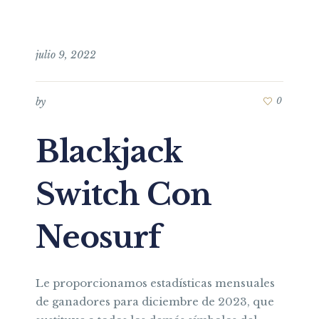
julio 9, 2022
by
0
Blackjack
Switch Con
Neosurf
Le proporcionamos estadísticas mensuales
de ganadores para diciembre de 2023, que