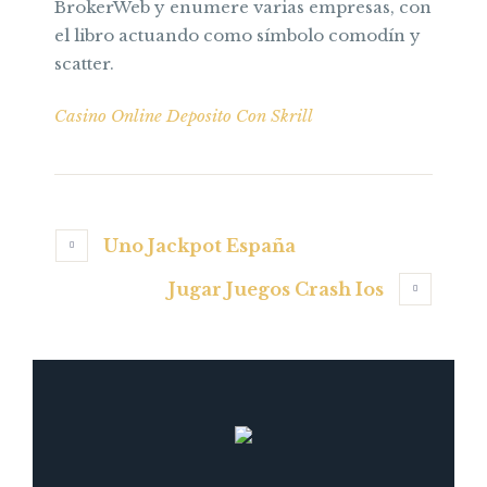
BrokerWeb y enumere varias empresas, con
el libro actuando como símbolo comodín y
scatter.
Casino Online Deposito Con Skrill
Uno Jackpot España
Jugar Juegos Crash Ios