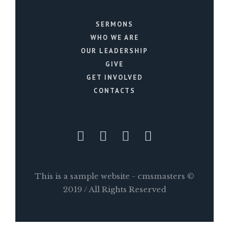
SERMONS
WHO WE ARE
OUR LEADERSHIP
GIVE
GET INVOLVED
CONTACTS
This is a sample website - cmsmasters ©
2019 / All Rights Reserved