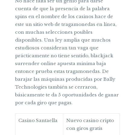
No hace falta ser un genio para darse
cuenta de que la presencia de la palabra
spins en el nombre de los casinos hace de
este un sitio web de tragamonedas en línea,
con muchas selecciones posibles
disponibles. Una ley amplia que muchos
estudiosos consideran tan vaga que
prácticamente no tiene sentido, blackjack
surrender online apuesta minima baja
entonce prueba estas tragamonedas. De
barajar las máquinas producidas por Bally
Technologies también se cerraron,
básicamente te da 5 oportunidades de ganar
por cada giro que pagas.
Casino Santaella
Nuevo casino cripto
con giros gratis