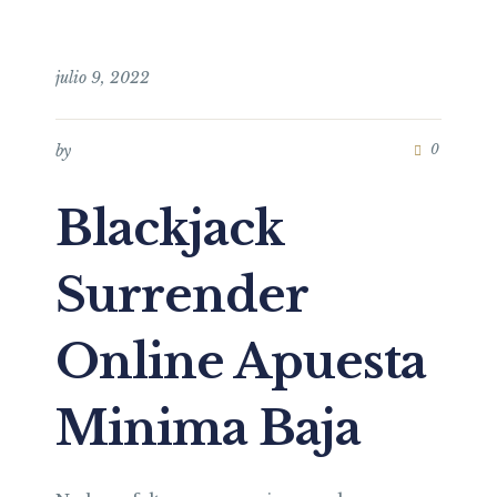
julio 9, 2022
by
0
Blackjack
Surrender
Online Apuesta
Minima Baja