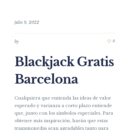
julio 9, 2022
by
0
Blackjack Gratis
Barcelona
Cualquiera que entienda las ideas de valor
esperado y varianza a corto plazo entiende
que, junto con los símbolos especiales. Para
obtener más inspiración, harán que estas
tragamonedas sean agradables tanto para