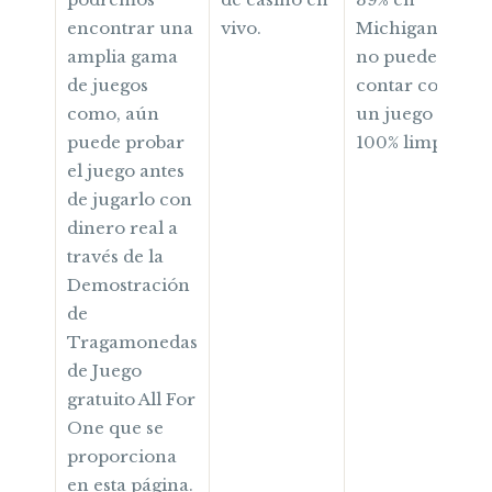
encontrar una
vivo.
Michigan,
amplia gama
no puede
de juegos
contar con
como, aún
un juego
puede probar
100% limpio.
el juego antes
de jugarlo con
dinero real a
través de la
Demostración
de
Tragamonedas
de Juego
gratuito All For
One que se
proporciona
en esta página.