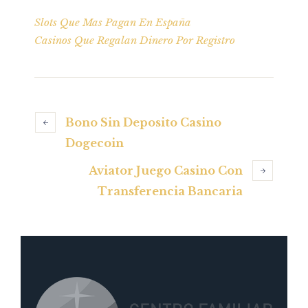
Slots Que Mas Pagan En España
Casinos Que Regalan Dinero Por Registro
Bono Sin Deposito Casino
Dogecoin
Aviator Juego Casino Con
Transferencia Bancaria