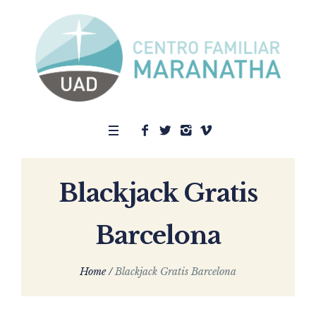
Blackjack Gratis
Barcelona
Home
/
Blackjack Gratis Barcelona