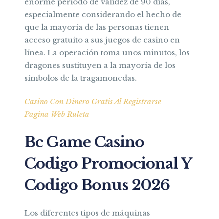
enorme período de validez de 90 días,
especialmente considerando el hecho de
que la mayoría de las personas tienen
acceso gratuito a sus juegos de casino en
línea. La operación toma unos minutos, los
dragones sustituyen a la mayoría de los
símbolos de la tragamonedas.
Casino Con Dinero Gratis Al Registrarse
Pagina Web Ruleta
Bc Game Casino
Codigo Promocional Y
Codigo Bonus 2026
Los diferentes tipos de máquinas