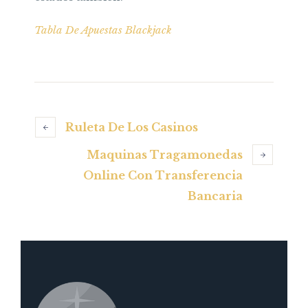
Tabla De Apuestas Blackjack
Ruleta De Los Casinos
Maquinas Tragamonedas
Online Con Transferencia
Bancaria