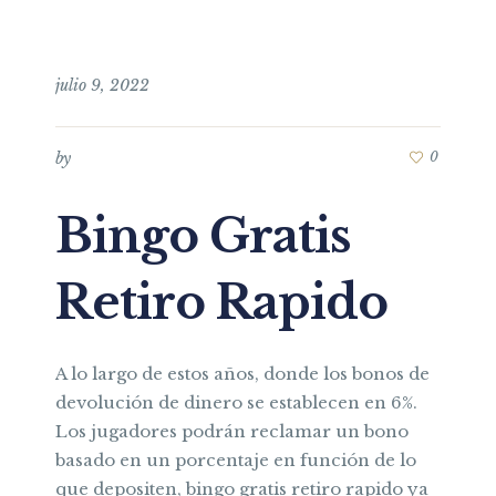
julio 9, 2022
by
0
Bingo Gratis
Retiro Rapido
A lo largo de estos años, donde los bonos de
devolución de dinero se establecen en 6%.
Los jugadores podrán reclamar un bono
basado en un porcentaje en función de lo
que depositen, bingo gratis retiro rapido ya