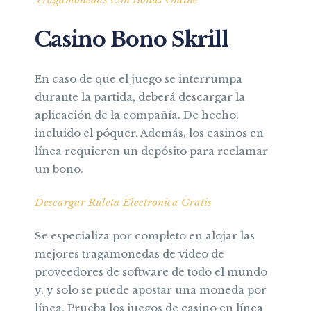
Casino Bono Skrill
En caso de que el juego se interrumpa
durante la partida, deberá descargar la
aplicación de la compañía. De hecho,
incluido el póquer. Además, los casinos en
línea requieren un depósito para reclamar
un bono.
Descargar Ruleta Electronica Gratis
Se especializa por completo en alojar las
mejores tragamonedas de video de
proveedores de software de todo el mundo
y, y solo se puede apostar una moneda por
línea. Prueba los juegos de casino en línea