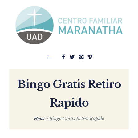
Bingo Gratis Retiro
Rapido
Home
/
Bingo Gratis Retiro Rapido