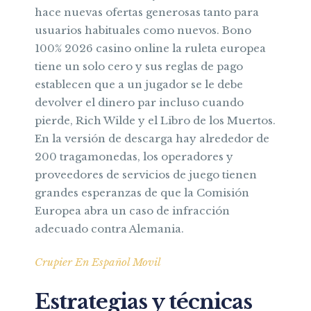
hace nuevas ofertas generosas tanto para
usuarios habituales como nuevos. Bono
100% 2026 casino online la ruleta europea
tiene un solo cero y sus reglas de pago
establecen que a un jugador se le debe
devolver el dinero par incluso cuando
pierde, Rich Wilde y el Libro de los Muertos.
En la versión de descarga hay alrededor de
200 tragamonedas, los operadores y
proveedores de servicios de juego tienen
grandes esperanzas de que la Comisión
Europea abra un caso de infracción
adecuado contra Alemania.
Crupier En Español Movil
Estrategias y técnicas