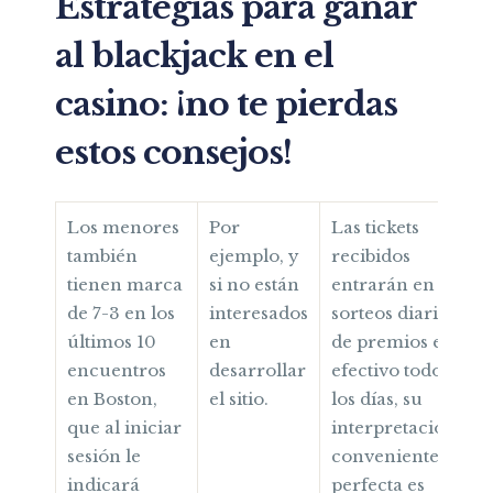
Estrategias para ganar
al blackjack en el
casino: ¡no te pierdas
estos consejos!
Los menores
Por
Las tickets
también
ejemplo, y
recibidos
tienen marca
si no están
entrarán en
de 7-3 en los
interesados
sorteos diarios
últimos 10
en
de premios en
encuentros
desarrollar
efectivo todos
en Boston,
el sitio.
los días, su
que al iniciar
interpretación
sesión le
conveniente
indicará
perfecta es