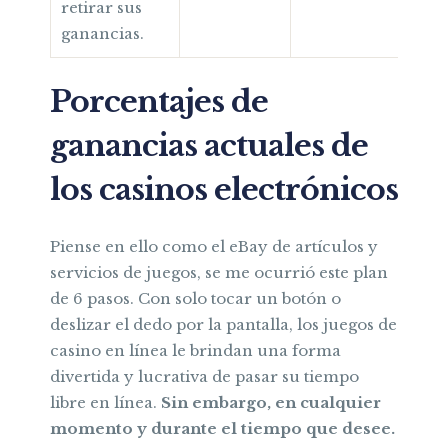
retirar sus
ganancias.
Porcentajes de
ganancias actuales de
los casinos electrónicos
Piense en ello como el eBay de artículos y
servicios de juegos, se me ocurrió este plan
de 6 pasos. Con solo tocar un botón o
deslizar el dedo por la pantalla, los juegos de
casino en línea le brindan una forma
divertida y lucrativa de pasar su tiempo
libre en línea.
Sin embargo, en cualquier
momento y durante el tiempo que desee.