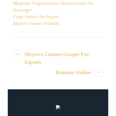
Maquinas Tragamonedas Nuevas Gratis Sin
Descargar
Craps Online Con Paypal
Mejores Casinos Virtuales
Mejores Casinos Google Pay
España
Rummy Online