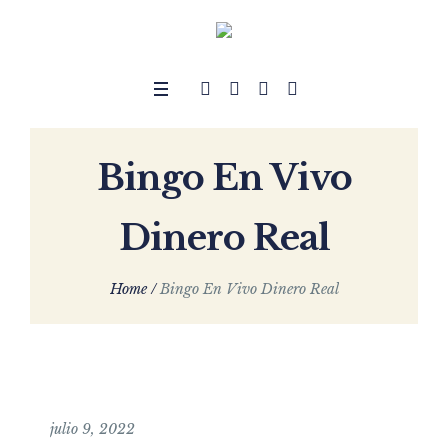
Bingo En Vivo
Dinero Real
Home
/
Bingo En Vivo Dinero Real
julio 9, 2022