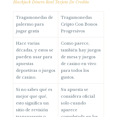
Blackjack Dinero Real Tarjeta De Credito
Tragamonedas de
Tragamonedas
palermo para
Cripto Con Bonos
jugar gratis
Progresivos
Hace varias
Como parece,
décadas, y estos se
también hay juegos
pueden usar para
de mesa y juegos
apuestas
de casino en vivo
deportivas o juegos
para todos los
de casino.
gustos.
Si no sabes qué es
Su apuesta se
mejor que qué,
considera oficial
esto significa un
solo cuando
sitio de revisión
aparece
transparente y
completada en los