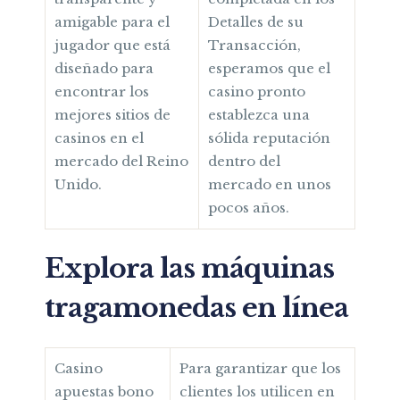
amigable para el
Detalles de su
jugador que está
Transacción,
diseñado para
esperamos que el
encontrar los
casino pronto
mejores sitios de
establezca una
casinos en el
sólida reputación
mercado del Reino
dentro del
Unido.
mercado en unos
pocos años.
Explora las máquinas
tragamonedas en línea
Casino
Para garantizar que los
apuestas bono
clientes los utilicen en