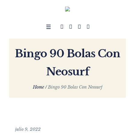
Bingo 90 Bolas Con
Neosurf
Home
/
Bingo 90 Bolas Con Neosurf
julio 9, 2022