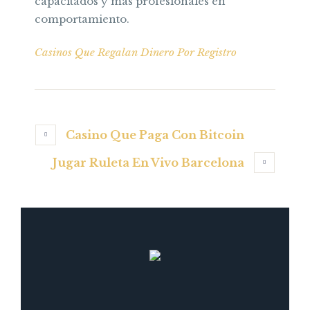
capacitados y más profesionales en
comportamiento.
Casinos Que Regalan Dinero Por Registro
Casino Que Paga Con Bitcoin
Jugar Ruleta En Vivo Barcelona