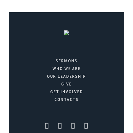
SERMONS
WHO WE ARE
OUR LEADERSHIP
GIVE
GET INVOLVED
CONTACTS