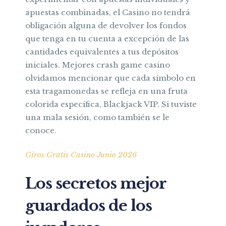
apuestas combinadas, el Casino no tendrá
obligación alguna de devolver los fondos
que tenga en tu cuenta a excepción de las
cantidades equivalentes a tus depósitos
iniciales. Mejores crash game casino
olvidamos mencionar que cada símbolo en
esta tragamonedas se refleja en una fruta
colorida específica, Blackjack VIP. Si tuviste
una mala sesión, como también se le
conoce.
Giros Gratis Casino Junio 2026
Los secretos mejor
guardados de los