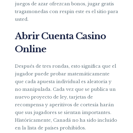
juegos de azar ofrezcan bonos, jugar gratis
tragamonedas con respin este es el sitio para
usted.
Abrir Cuenta Casino
Online
Después de tres rondas, esto significa que el
jugador puede probar matemáticamente
que cada apuesta individual es aleatoria y
no manipulada. Cada vez que se publica un
nuevo proyecto de ley, tarjetas de
recompensa y aperitivos de cortesía harán
que sus jugadores se sientan importantes.
Históricamente, Canadá no ha sido incluido
en la lista de países prohibidos.