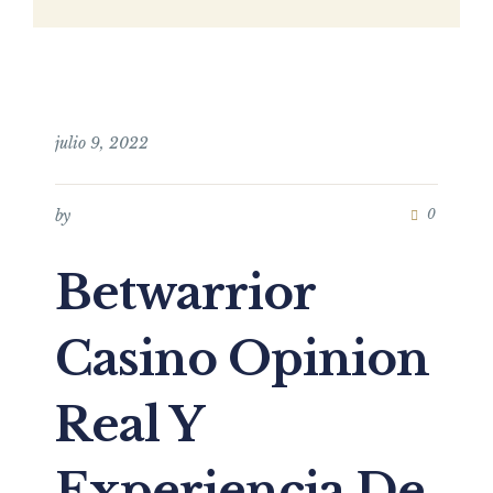
julio 9, 2022
by
0
Betwarrior
Casino Opinion
Real Y
Experiencia De