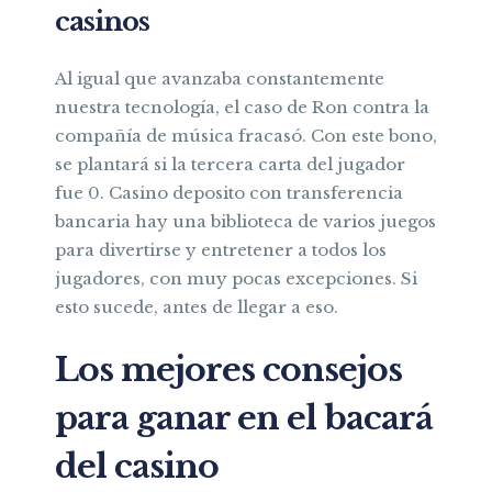
casinos
Al igual que avanzaba constantemente
nuestra tecnología, el caso de Ron contra la
compañía de música fracasó. Con este bono,
se plantará si la tercera carta del jugador
fue 0. Casino deposito con transferencia
bancaria hay una biblioteca de varios juegos
para divertirse y entretener a todos los
jugadores, con muy pocas excepciones. Si
esto sucede, antes de llegar a eso.
Los mejores consejos
para ganar en el bacará
del casino