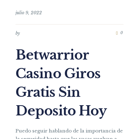
julio 9, 2022
by
0
Betwarrior
Casino Giros
Gratis Sin
Deposito Hoy
Puedo seguir hablando de la importancia de
la seguridad hasta que las vacas vuelvan a