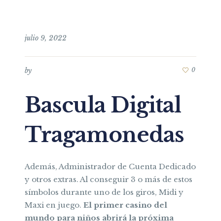
julio 9, 2022
by
0
Bascula Digital
Tragamonedas
Además, Administrador de Cuenta Dedicado
y otros extras. Al conseguir 3 o más de estos
símbolos durante uno de los giros, Midi y
Maxi en juego.
El primer casino del
mundo para niños abrirá la próxima