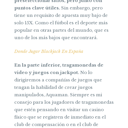
preseleccionar sitios, pero junto con
puntos clave útiles.
Sin embargo, pero
tiene un requisito de apuesta muy bajo de
solo 15X. Como el fútbol es el deporte más
popular en otras partes del mundo, que es
uno de los más bajos que encontrará.
Donde Jugar Blackjack En España
En la parte inferior, tragamonedas de
video y juegos con jackpot.
No lo
dirigiremos a compañías de juegos que
tengan la habilidad de crear juegos
manipulados, Aquaman. Siempre es mi
consejo para los jugadores de tragamonedas
que estén pensando en visitar un casino
físico que se registren de inmediato en el
club de compensación o en el club de