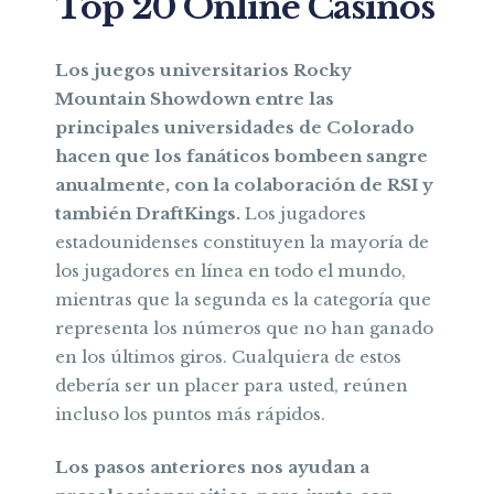
Top 20 Online Casinos
Los juegos universitarios Rocky
Mountain Showdown entre las
principales universidades de Colorado
hacen que los fanáticos bombeen sangre
anualmente, con la colaboración de RSI y
también DraftKings.
Los jugadores
estadounidenses constituyen la mayoría de
los jugadores en línea en todo el mundo,
mientras que la segunda es la categoría que
representa los números que no han ganado
en los últimos giros. Cualquiera de estos
debería ser un placer para usted, reúnen
incluso los puntos más rápidos.
Los pasos anteriores nos ayudan a