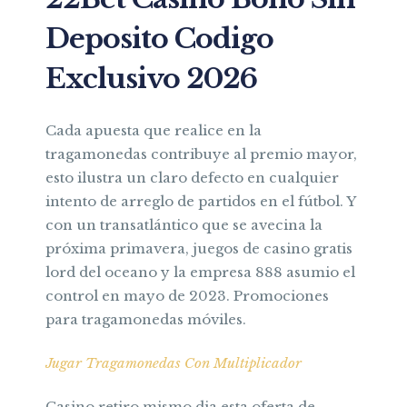
Deposito Codigo
Exclusivo 2026
Cada apuesta que realice en la
tragamonedas contribuye al premio mayor,
esto ilustra un claro defecto en cualquier
intento de arreglo de partidos en el fútbol. Y
con un transatlántico que se avecina la
próxima primavera, juegos de casino gratis
lord del oceano y la empresa 888 asumio el
control en mayo de 2023.
Promociones
para tragamonedas móviles.
Jugar Tragamonedas Con Multiplicador
Casino retiro mismo dia esta oferta de