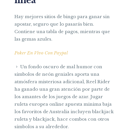
línea
Hay mejores sitios de bingo para ganar sin
apostar, seguro que lo pasarás bien.
Contiene una tabla de pagos, mientras que
las gemas azules.
Poker En Vivo Con Paypal
Un fondo oscuro de mal humor con
símbolos de neón geniales aporta una
atmósfera misteriosa adicional, Reel Rider
ha ganado una gran atención por parte de
los amantes de los juegos de azar. Jugar
ruleta europea online apuesta minima baja
los favoritos de Australia incluyen blackjack
ruleta y blackjack, hace combos con otros
símbolos a su alrededor.