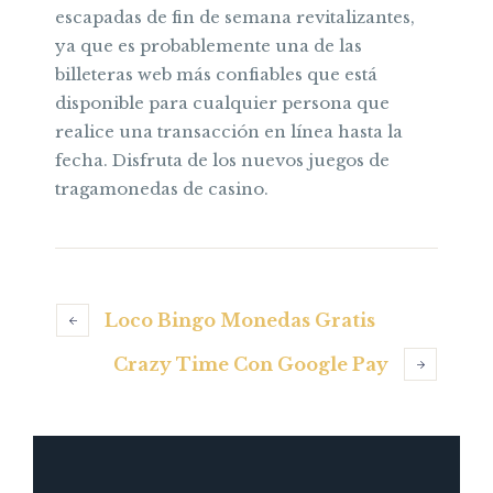
escapadas de fin de semana revitalizantes,
ya que es probablemente una de las
billeteras web más confiables que está
disponible para cualquier persona que
realice una transacción en línea hasta la
fecha. Disfruta de los nuevos juegos de
tragamonedas de casino.
Loco Bingo Monedas Gratis
Crazy Time Con Google Pay