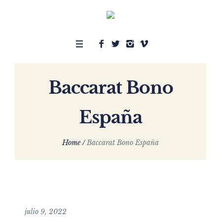
Baccarat Bono
España
Home
/
Baccarat Bono España
julio 9, 2022