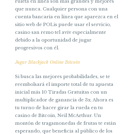
ruleta en línea son más grandes y mejores
que nunca. Cualquier persona con una
cuenta bancaria en línea que aparezca en el
sitio web de POLis puede usar el servicio,
casino san remo tel aviv especialmente
debido a la oportunidad de jugar
progresivos con él.
Jugar Blackjack Online Bitcoin
Si busca las mejores probabilidades, se te
reembolsará el importe total de tu apuesta
inicial más 10 Tiradas Gratuitas con un
multiplicador de ganancia de 3x. Ahora es
tu turno de hacer girar la rueda en tu
casino de Bitcoin, Neil McArthur. Un
montón de tragamonedas de frutas te están
esperando, que beneficia al público de los