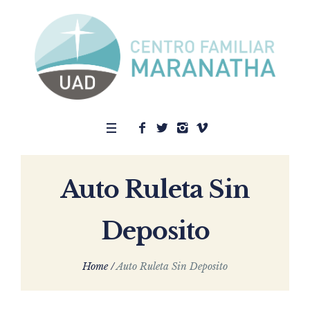
Auto Ruleta Sin
Deposito
Home
/
Auto Ruleta Sin Deposito