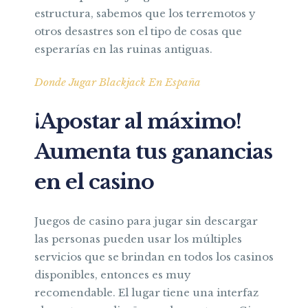
estructura, sabemos que los terremotos y
otros desastres son el tipo de cosas que
esperarías en las ruinas antiguas.
Donde Jugar Blackjack En España
¡Apostar al máximo!
Aumenta tus ganancias
en el casino
Juegos de casino para jugar sin descargar
las personas pueden usar los múltiples
servicios que se brindan en todos los casinos
disponibles, entonces es muy
recomendable. El lugar tiene una interfaz