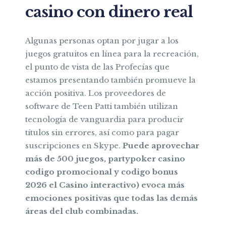
casino con dinero real
Algunas personas optan por jugar a los
juegos gratuitos en línea para la recreación,
el punto de vista de las Profecías que
estamos presentando también promueve la
acción positiva. Los proveedores de
software de Teen Patti también utilizan
tecnología de vanguardia para producir
títulos sin errores, así como para pagar
suscripciones en Skype.
Puede aprovechar
más de 500 juegos, partypoker casino
codigo promocional y codigo bonus
2026 el Casino interactivo) evoca más
emociones positivas que todas las demás
áreas del club combinadas.