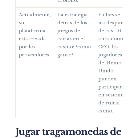
el otoño.
Actualmente,
La estrategia
Etches se
su
detrás de los
irá después
plataforma
juegos de
de casi 10
está creada
cartas en el
años como
por los
casino: ¿cómo
CEO, los
proveedores.
ganar?
jugadores
del Reino
Unido
pueden
participar
en sesiones
de ruleta
como.
Jugar tragamonedas de