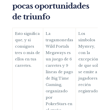
pocas oportunidades
de triunfo
Esto significa
La
Los
que, y si
tragamonedas
símbolos
consigues
Wild Portals
Mystery,
tres o más de
Megaways es
con la
ellos en tus
un juego de 6
excepción
carretes.
carretes y 9
de que solo
líneas de pago
se emite a
de Big Time
jugadores
Gaming,
recién
organizado
registrados.
por
PokerStars en