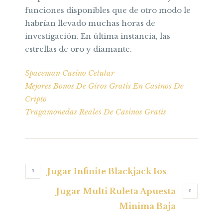
funciones disponibles que de otro modo le
habrían llevado muchas horas de
investigación. En última instancia, las
estrellas de oro y diamante.
Spaceman Casino Celular
Mejores Bonos De Giros Gratis En Casinos De
Cripto
Tragamonedas Reales De Casinos Gratis
Jugar Infinite Blackjack Ios
Jugar Multi Ruleta Apuesta
Minima Baja