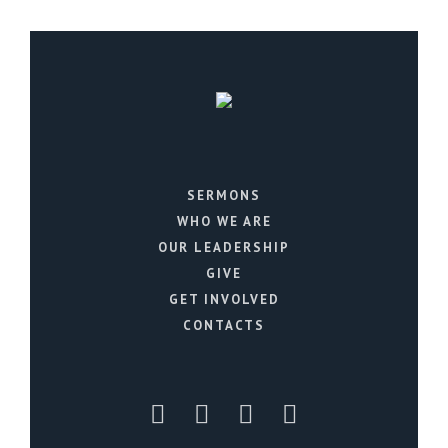
SERMONS
WHO WE ARE
OUR LEADERSHIP
GIVE
GET INVOLVED
CONTACTS