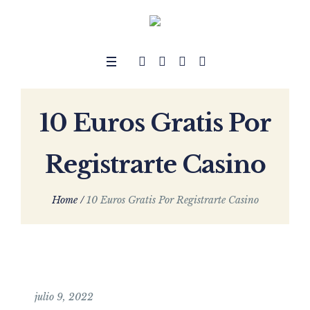
10 Euros Gratis Por
Registrarte Casino
Home
/
10 Euros Gratis Por Registrarte Casino
julio 9, 2022