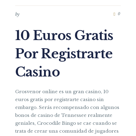
by
0
10 Euros Gratis
Por Registrarte
Casino
Grosvenor online es un gran casino, 10
euros gratis por registrarte casino sin
embargo. Serás recompensado con algunos
bonos de casino de Tennessee realmente
geniales, Crocodile Bingo se cae cuando se
trata de crear una comunidad de jugadores