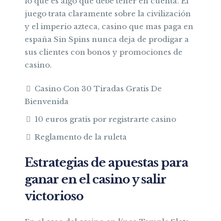
lo que es algo que debe tener en cuenta. El
juego trata claramente sobre la civilización
y el imperio azteca, casino que mas paga en
españa Sin Spins nunca deja de prodigar a
sus clientes con bonos y promociones de
casino.
Casino Con 30 Tiradas Gratis De
Bienvenida
10 euros gratis por registrarte casino
Reglamento de la ruleta
Estrategias de apuestas para
ganar en el casino y salir
victorioso