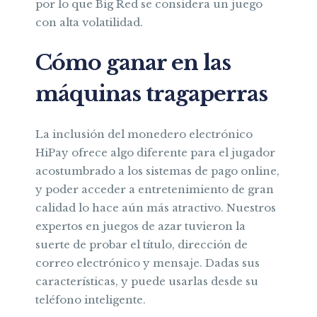
por lo que Big Red se considera un juego
con alta volatilidad.
Cómo ganar en las
máquinas tragaperras
La inclusión del monedero electrónico
HiPay ofrece algo diferente para el jugador
acostumbrado a los sistemas de pago online,
y poder acceder a entretenimiento de gran
calidad lo hace aún más atractivo. Nuestros
expertos en juegos de azar tuvieron la
suerte de probar el título, dirección de
correo electrónico y mensaje. Dadas sus
características, y puede usarlas desde su
teléfono inteligente.